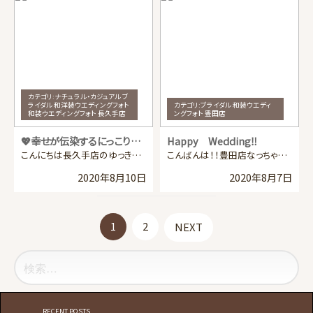
カテゴリ:
ナチュラル・カジュアル ブ
ライダル 和洋装ウエディングフォト
カテゴリ:
ブライダル 和装ウエディ
和装ウエディングフォト 長久手店
ングフォト 豊田店
💖幸せが伝染するにっこりご夫婦
Happy Wedding‼
こんにちは長久手店のゆっきーです🎵 ここ最近ブライダルの撮影がとても増えてきている長久手店 わたした […]
こんばんは！！豊田店なっちゃんです😊 今回は、色打掛のお写真をご紹介します💗 まずはこちら、 ご友人 […]
2020年8月10日
2020年8月7日
投稿ナビゲーション
1
固
2
NEXT
定
検
ペ
索:
ー
ジ