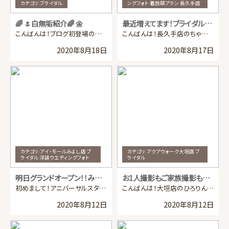
カテゴリ:
ブライダル
ングフォト 着放題プラン 長久手店
🌈 🌷白無垢紹介🌈 🌼
最近増えてます！ブライダル着放題👗👗👗
こんばんは！ブログ初登場の江南店のあムロちゃんです！ 🐥 最近暑い日が続いていますが、みなさん体 […]
こんばんは！長久手店のちゃんまなです💛 タイトルにも書きましたが、最近着放題の予約が増えてきているん […]
2020年8月18日
2020年8月17日
カテゴリ:
アイ・モールみよし店 ブ
カテゴリ:
アクアウォーク大垣店 ブ
ライダル 洋装ウエディングフォト
ライダル
明日グランドオープン！！みよし店✨
お1人撮影もご家族撮影も撮らなきゃ損です♡
初めまして！アニバーサルスタジオ イオンモールみよし店です💕 副店長のさくらもちがご挨拶させていただ […]
こんばんは！大垣店のひろりんです💗 とっても暑い日が続いていますね！！ こんな時には、冷房の効いたス […]
2020年8月12日
2020年8月12日