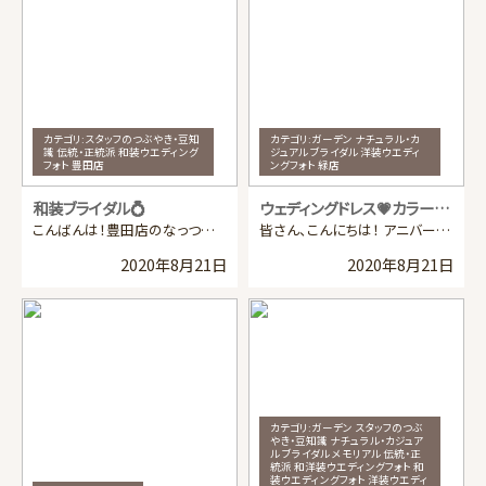
カテゴリ:
スタッフのつぶやき・豆知
カテゴリ:
ガーデン ナチュラル・カ
識 伝統・正統派 和装ウエディング
ジュアル ブライダル 洋装ウエディ
フォト 豊田店
ングフォト 緑店
和装ブライダル💍
ウェディングドレス💗カラードレス
こんばんは！豊田店のなっつです 😃 今回は白無垢でのお写真をご紹介させて頂こうと思います 😄 和装で […]
皆さん、こんにちは！ アニバーサルスタジオ緑店のおやぎです🐐メェ～ お久しぶりの登場となりました！ […]
2020年8月21日
2020年8月21日
カテゴリ:
ガーデン スタッフのつぶ
やき・豆知識 ナチュラル・カジュア
ル ブライダル メモリアル 伝統・正
統派 和洋装ウエディングフォト 和
装ウエディングフォト 洋装ウエディ