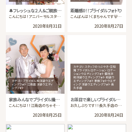
🔔フレッシュな２人＆ご親族様💒
距離感0！！ブライダルフォト💘
こんにちは！アニバーサルスタジの長久手店のゆっきーです。 コロナで式が延期、中止になったお２人からの […]
こんばんは！くまちゃんです🐻✨ 今日は緑店から登場です😊😊😊 先日のブライダル撮影に来てくれた新郎新 […]
2020年8月31日
2020年8月27日
カテゴリ:
スタッフのつぶやき・豆知
識 ブライダル ロケーション ロケー
ションウエディングフォト 個性派
和洋装ウエディングフォト 和装ウ
カテゴリ:
ブライダル 和洋装ウエデ
エディングフォト 家族フォトウエデ
ィングフォト 江南店 洋装ウエディ
ィング 洋装ウエディングフォト 長
ングフォト
久手店
家族みんなでブライダル撮影✨
お茶目で楽しいブライダル撮影🥰🥰
こんにちは！！江南店のちゃそです！！ 今回は先日ご親族皆さま揃ってのブライダル撮影をさせて頂いたので […]
お久しぶりです！！長久手店のくらちゃんです🌹 暑い日が続く中皆様はどうお過ごしでしょうか？ 最近は通 […]
2020年8月25日
2020年8月24日