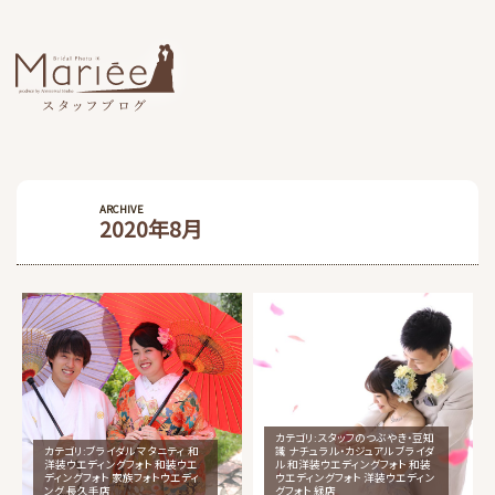
ARCHIVE
2020年8月
カテゴリ:
スタッフのつぶやき・豆知
カテゴリ:
ブライダル マタニティ 和
識 ナチュラル・カジュアル ブライダ
洋装ウエディングフォト 和装ウエ
ル 和洋装ウエディングフォト 和装
ディングフォト 家族フォトウエディ
ウエディングフォト 洋装ウエディン
ング 長久手店
グフォト 緑店